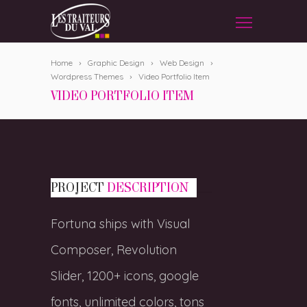
Home
Graphic Design
Web Design
Wordpress Themes
Video Portfolio Item
VIDEO PORTFOLIO ITEM
PROJECT
DESCRIPTION
Fortuna ships with Visual
Composer, Revolution
Slider, 1200+ icons, google
fonts, unlimited colors, tons